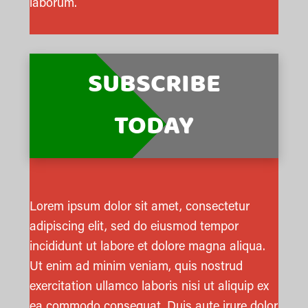
laborum.
SUBSCRIBE
TODAY
Lorem ipsum dolor sit amet, consectetur
adipiscing elit, sed do eiusmod tempor
incididunt ut labore et dolore magna aliqua.
Ut enim ad minim veniam, quis nostrud
exercitation ullamco laboris nisi ut aliquip ex
ea commodo consequat. Duis aute irure dolor