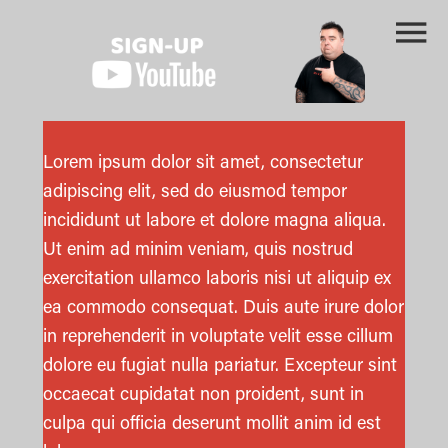
Lorem ipsum dolor sit amet, consectetur
adipiscing elit, sed do eiusmod tempor
incididunt ut labore et dolore magna aliqua.
Ut enim ad minim veniam, quis nostrud
exercitation ullamco laboris nisi ut aliquip ex
ea commodo consequat. Duis aute irure dolor
in reprehenderit in voluptate velit esse cillum
dolore eu fugiat nulla pariatur. Excepteur sint
occaecat cupidatat non proident, sunt in
culpa qui officia deserunt mollit anim id est